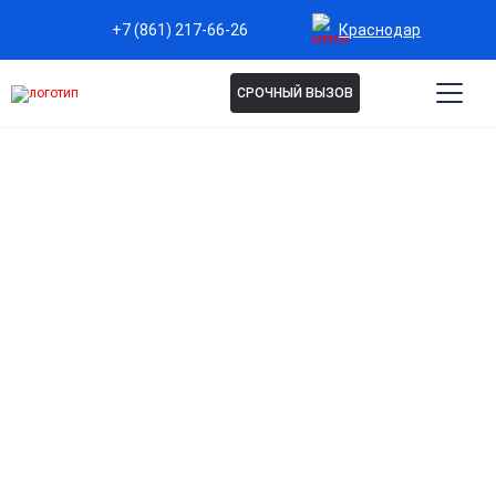
Краснодар
+7 (861) 217-66-26
СРОЧНЫЙ ВЫЗОВ
ДЕТОКСИКАЦИЯ ОТ
НАРКОТИКОВ В
КРАСНОДАРЕ
Профессиональная детоксикация от наркотиков
помогает безопасно пережить отказ от вещества и
снизить риск осложнений. Врачи подбирают
индивидуальную схему очищения организма,
устраняют ломку, восстанавливают сон и работу
внутренних органов.