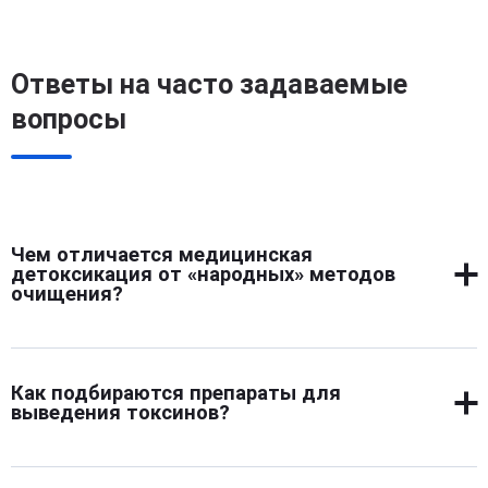
Ответы на часто задаваемые
вопросы
Чем отличается медицинская
детоксикация от «народных» методов
очищения?
Медицинская детоксикация проводится с
применением сертифицированных препаратов и под
Как подбираются препараты для
контролем врачей. Она направлена на очищение крови,
выведения токсинов?
восстановление функций печени, сердца, почек.
«Народные» способы не устраняют токсинов, не
Подбор проводится после диагностики: анализов крови,
стабилизируют обмен веществ и часто вызывают