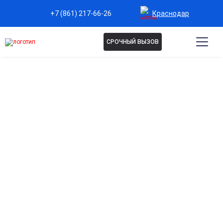
Краснодар
+7 (861) 217-66-26
СРОЧНЫЙ ВЫЗОВ
Капельница Гептрал в
Краснодаре
Эффективная поддержка печени
Ускоряет восстановление клеток печени при гепатите,
интоксикациях и после стрессовых нагрузок.
Детоксикация организма
Способствует выведению токсинов, улучшает
самочувствие и общее состояние организма.
Защита клеток от повреждений
Антиоксидантное действие предотвращает разрушение
печени и других органов.
Восстановление после лекарственной терапии
Помогает снизить нагрузку на печень после приёма