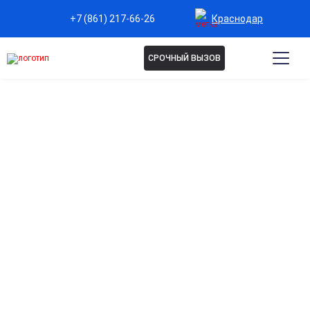
Краснодар
+7 (861) 217-66-26
СРОЧНЫЙ ВЫЗОВ
КОДИРОВАНИЕ АКВИЛОНГ
В КРАСНОДАРЕ
В нашей клинике вы получите профессиональную
помощь в борьбе с алкоголизмом: современное
кодирование «Аквилонгом» под контролем опытных
специалистов, анонимное лечение и возможность
выезда врача на дом помогут вам навсегда
избавиться от зависимости и вернуть радость
жизни.