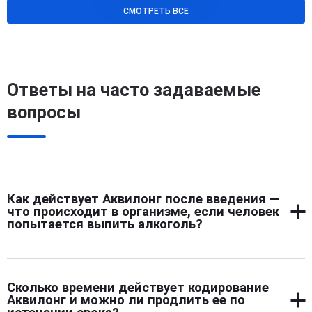
СМОТРЕТЬ ВСЕ
Ответы на часто задаваемые
вопросы
Как действует Аквилонг после введения —
что происходит в организме, если человек
попытается выпить алкоголь?
После введения Аквилонг блокирует ферменты,
отвечающие за переработку этанола. Алкоголь не
Сколько времени действует кодирование
расщепляется, и в организме накапливаются
Аквилонг и можно ли продлить ее по
токсичные соединения, вызывающие тяжелое