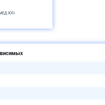
«МЕД ЮГ»
ависимых