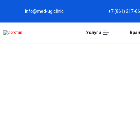
info@med-ug.clinic
+7 (861) 217-6
Услуги
Врач
РЕАБИЛИТАЦИЯ НАРКО
КРАСНОДАРЕ
Реабилитация наркозависимых направлена на ус
к употреблению. Программа включает индивидуа
формирование мотивации и поддержку специалис
условиях, анонимно и с поэтапным сопровожден