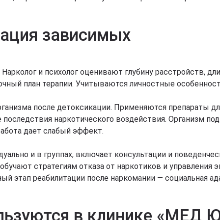
тация зависимых
. Нарколог и психолог оценивают глубину расстройств, д
ный план терапии. Учитываются личностные особенности
ганизма после детоксикации. Применяются препараты для
е последствия наркотического воздействия. Организм по
работа дает слабый эффект.
уально и в группах, включает консультации и поведенче
 обучают стратегиям отказа от наркотиков и управления 
ый этап реабилитации после наркомании — социальная ад
льзуются в клинике «МЕД Ю