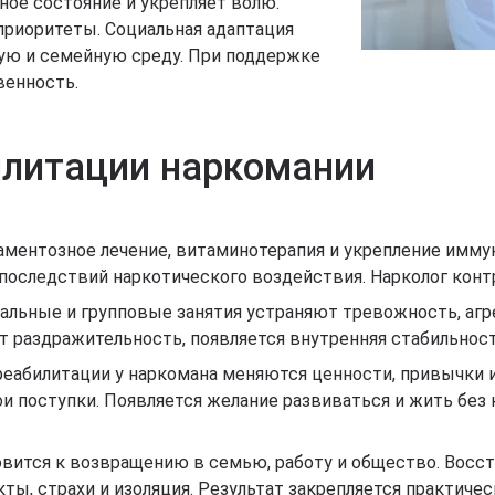
ное состояние и укрепляет волю.
приоритеты. Социальная адаптация
ую и семейную среду. При поддержке
венность.
литации наркомании
ментозное лечение, витаминотерапия и укрепление иммун
 последствий наркотического воздействия. Нарколог конт
льные и групповые занятия устраняют тревожность, агре
т раздражительность, появляется внутренняя стабильност
реабилитации у наркомана меняются ценности, привычки 
и поступки. Появляется желание развиваться и жить без
овится к возвращению в семью, работу и общество. Восс
ы, страхи и изоляция. Результат закрепляется практиче