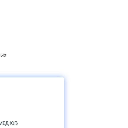
мых
«МЕД ЮГ»