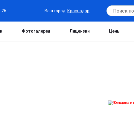
Ваш город:
Краснодар
6-26
и
Фотогалерея
Лицензии
Цены
ЗАВИСИМЫХ В
тойчивое восстановление без возврата
льную и групповую психотерапию,
тов. Лечение проходит в безопасных
ием до стабильной ремиссии.