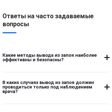
Ответы на часто задаваемые
вопросы
Какие методы вывода из запоя наиболее
эффективны и безопасны?
Наиболее эффективным считается медикаментозный
вывод с применением инфузионной терапии. Он
В каких случаях вывод из запоя должен
помогает стабилизировать состояние и очистить
проводиться только под наблюдением
организм от токсинов. Безопасность обеспечивается
врача?
индивидуальным подбором препаратов и контролем
врача. Дополнительно используются седативные,
Наблюдение врача необходимо при тяжелой
гепатопротекторы и кардиопротекторы. Процедура
интоксикации, судорогах, хронических болезнях и