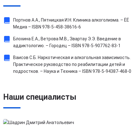
Портнов А.А., Пятницкая И.Н. Клиника алкоголизма. – ЁЁ
Медиа – ISBN 978-5-458-38616-6
Блохина Е.А., Ветрова М.В., Звартау Э.Э. Введение в
аддиктологию. – Городец – ISBN 978-5-907762-83-1
Ваисов С.Б. Наркотическая и алкогольная зависимость.
Практическое руководство по реабилитации детей и
подростков. – Наука и Техника – ISBN 978-5-94387-468-0
Наши специалисты