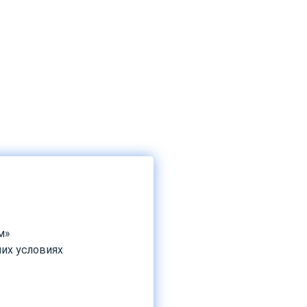
м»
их условиях