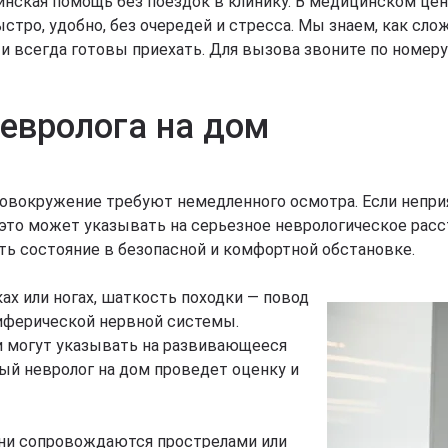
инская помощь без поездок в клинику. В медицинском це
тро, удобно, без очередей и стресса. Мы знаем, как сло
 всегда готовы приехать. Для вызова звоните по номеру +
евролога на дом
головокружение требуют немедленного осмотра. Если неп
это может указывать на серьезное неврологическое расст
ть состояние в безопасной и комфортной обстановке.
ах или ногах, шаткость походки — повод
риферической нервной системы.
и могут указывать на развивающееся
лый невролог на дом проведет оценку и
 они сопровождаются прострелами или