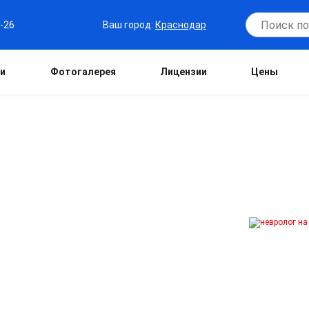
Ваш город:
Краснодар
6-26
и
Фотогалерея
Лицензии
Цены
РАСНОДАРЕ
з выхода из дома! Проведём
, назначим лечение при головных
мьте силы — доверьте здоровье