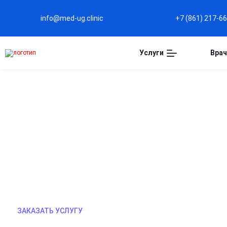
info@med-ug.clinic
+7 (861) 217-6
Услуги
Врач
НЕВРОЛОГ НА ДОМ В К
Невролог на дом — профессиональная помощь бе
диагностику, оценим состояние нервной системы
болях, головокружениях, нарушениях сна. Эконо
специалисту! Быстро, комфортно, надёжно.
ЗАКАЗАТЬ УСЛУГУ