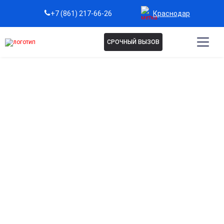
Краснодар
+7 (861) 217-66-26
СРОЧНЫЙ ВЫЗОВ
Капельница от отеков в
Краснодаре
Эффективное устранение избыточной жидкости в
организме
Помогает быстро снять отеки и улучшить самочувствие.
Снижение нагрузки на сердце и сосуды
Способствует нормализации кровообращения и
поддержке работы сердечно-сосудистой системы.
Быстрое облегчение дискомфорта в ногах, руках и
лице
Помогает уменьшить тяжесть, распухание и чувство
усталости.