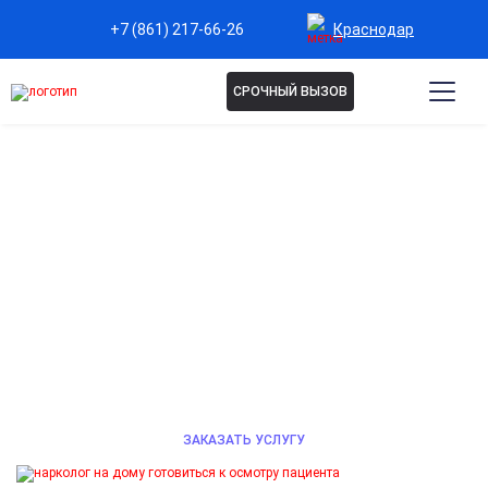
Краснодар
+7 (861) 217-66-26
СРОЧНЫЙ ВЫЗОВ
НАРКОЛОГ НА ДОМ В
КРАСНОДАРЕ
Анонимная помощь опытного нарколога на дому при
проблемах с алкоголем или наркотиками.
Детоксикация, стабилизация состояния, вывод из
запоя. Звоните 24/7.
ЗАКАЗАТЬ УСЛУГУ