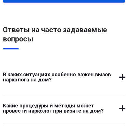
Ответы на часто задаваемые
вопросы
В каких ситуациях особенно важен вызов
нарколога на дом?
Домашний визит особенно актуален при выраженной
интоксикации, затяжном запое, агрессивном
Какие процедуры и методы может
поведении, бессоннице, судорогах и резких скачках
провести нарколог при визите на дом?
давления. Помощь требуется также при
невозможности транспортировки в клинику. Важно
На месте врач проводит осмотр, ставит капельницу,
действовать быстро при первых признаках тяжелой