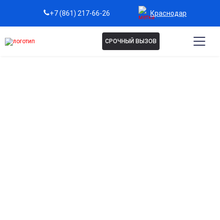
Краснодар
+7 (861) 217-66-26
СРОЧНЫЙ ВЫЗОВ
КОДИРОВАНИЕ
ДИСУЛЬФИРАМ В
КРАСНОДАРЕ
Кодирование дисульфирам — эффективный метод
лечения алкогольной зависимости с формированием
стойкой непереносимости спиртного. В клинике
«Мед-Юг» процедура проводится анонимно,
возможен выезд врача на дом. Позвоните по
телефону на сайте и запишитесь на консультацию.