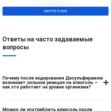
СМОТРЕТЬ ВСЕ
Ответы на часто задаваемые
вопросы
Почему после кодирования Дисульфирамом
возникает сильная реакция на алкоголь —
как это работает на уровне организма?
После введения Дисульфирама в организме
блокируется фермент, расщепляющий этанол. При
Можно ли употреблять алкоголь после
употреблении спиртного возникает резкое накопление