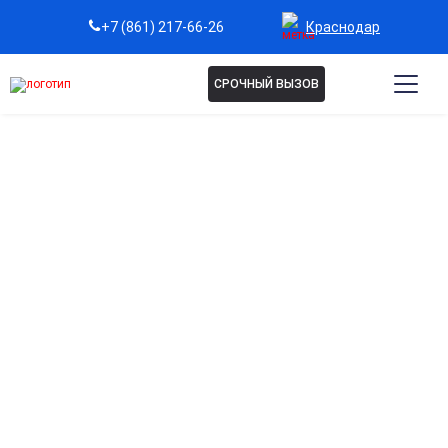
Краснодар
+7 (861) 217-66-26
СРОЧНЫЙ ВЫЗОВ
Капельница Глутатион в
Краснодаре
Эффективное антиоксидантное очищение
организма
Помогает нейтрализовать свободные радикалы, снижая
окислительный стресс и замедляя процессы старения
клеток.
Поддержка здоровья кожи и волос
Способствует улучшению тонуса кожи, сиянию и
укреплению волос благодаря активной детоксикации
организма.
Укрепление защитных функций организма
Повышает сопротивляемость к внешним нагрузкам,