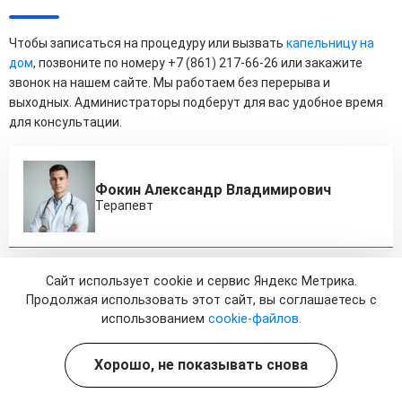
Чтобы записаться на процедуру или вызвать
капельницу на
дом
, позвоните по номеру +7 (861) 217-66-26 или закажите
звонок на нашем сайте. Мы работаем без перерыва и
выходных. Администраторы подберут для вас удобное время
для консультации.
Фокин Александр Владимирович
Терапевт
Капельницы с глутатионом – это современный
Сайт использует cookie и сервис Яндекс Метрика.
Продолжая использовать этот сайт, вы соглашаетесь с
подход к поддержке здоровья и молодости
использованием
cookie-файлов.
организма. Как мощнейший антиоксидант,
глутатион играет ключевую роль в
Хорошо, не показывать снова
детоксикации печени, защите клеток от
повреждений свободными радикалами и