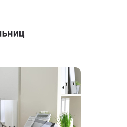
льниц