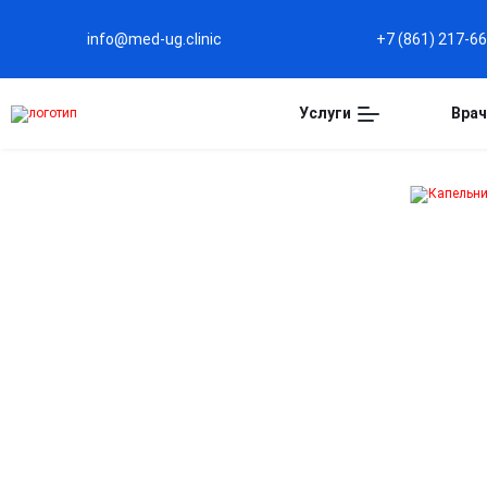
info@med-ug.clinic
+7 (861) 217-6
Услуги
Врач
Капельница
Пентоксифиллин в
Краснодаре
Улучшение кровообращения
Способствует разжижению крови и улучшению
микроциркуляции, повышая снабжение органов
кислородом.
Поддержка сердечно-сосудистой системы