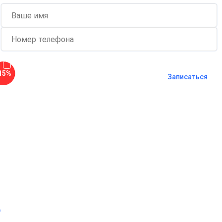
Согласен с
политикой о
15%
конфиденциальности
и на
обработку
Записаться
персональных данных
Длительность процедуры — 60 минут
о