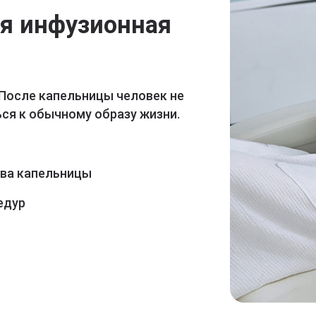
ая инфузионная
 После капельницы человек не
ся к обычному образу жизни.
ава капельницы
едур