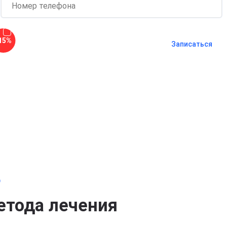
Согласен с
политикой о
15%
конфиденциальности
и на
обработку
Записаться
персональных данных
Длительность процедуры — 60 минут
о
етода лечения