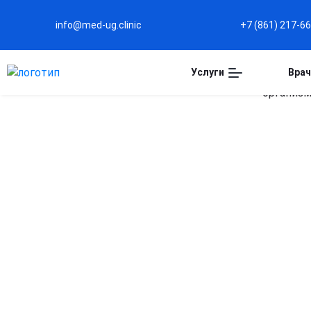
info@med-ug.clinic
+7 (861) 217-6
Услуги
Врач
Капельница Ацесоль 
Краснодаре
Восстановление водно-солевого баланса
Помогает быстро нормализовать уровень
электролитов и предотвратить обезвоживание.
Поддержка работы сердца и сосудов
Способствует улучшению работы сердечно-
сосудистой системы при нарушениях баланса солей.
Снижение симптомов интоксикации