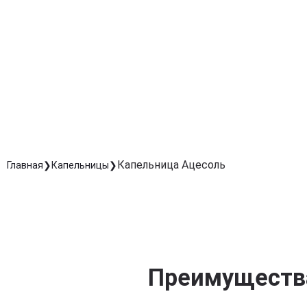
Эффективно выводит токсины и продукты распада,
уменьшая слабость и головокружение.
Ускорение восстановления после болезней
Помогает организму быстрее восстанавливаться
после инфекций, интоксикаций и перегрузок.
Профилактика осложнений при обезвоживании
Предотвращает опасные последствия недостатка
жидкости и солей в организме.
Капельница Ацесоль
Главная
Капельницы
Преимущества