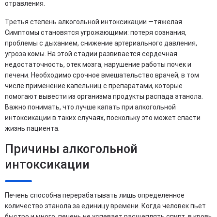
отравления.
Третья степень алкогольной интоксикации —тяжелая.
Симптомы становятся угрожающими: потеря сознания,
проблемы с дыханием, снижение артериального давления,
угроза комы. На этой стадии развивается сердечная
недостаточность, отек мозга, нарушение работы почек и
печени. Необходимо срочное вмешательство врачей, в том
числе применение капельниц с препаратами, которые
помогают вывести из организма продукты распада этанола.
Важно понимать, что лучше капать при алкогольной
интоксикации в таких случаях, поскольку это может спасти
жизнь пациента.
Причины алкогольной
интоксикации
Печень способна перерабатывать лишь определенное
количество этанола за единицу времени. Когда человек пьет
быстро и много, печень не успевает расщеплять спирт, в кровь