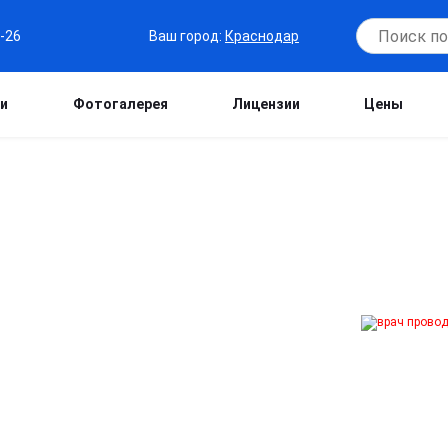
Ваш город:
Краснодар
6-26
и
Фотогалерея
Лицензии
Цены
КО В КРАСНОДАРЕ
о сильный психотерапевтический
шение для формирования стойкого
то ищет немедикаментозное решение.