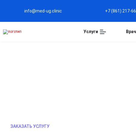
info@med-ug.clinic
+7 (861) 217-6
Услуги
Врач
КОДИРОВАНИЕ ДОВЖЕН
Кодирование методом Довженко — это мягкий, н
подход. Без медикаментов, только гипноз и вну
отвращения к алкоголю. Эффективно для тех, к
Узнайте о возможностях этого метода!
ЗАКАЗАТЬ УСЛУГУ