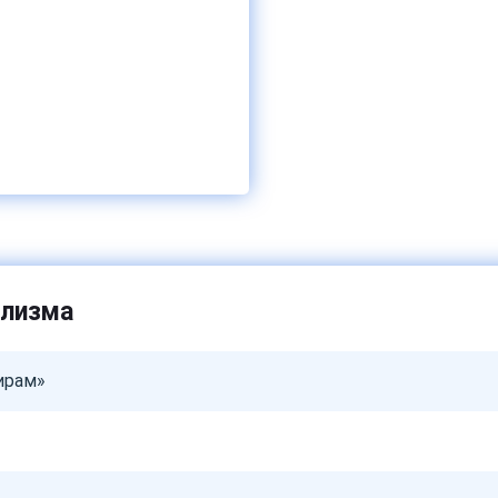
олизма
ирам»