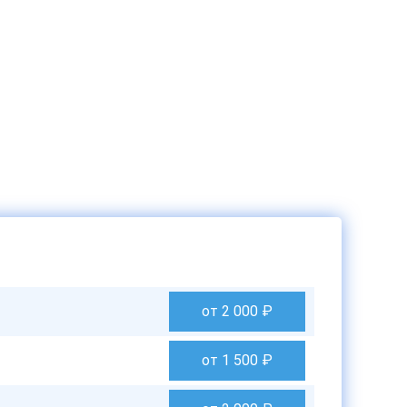
от 2 000
₽
от 1 500
₽