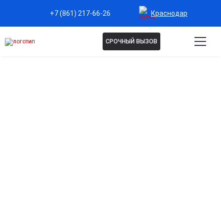
Краснодар
+7 (861) 217-66-26
СРОЧНЫЙ ВЫЗОВ
ВЫВОД ИЗ ЗАПОЯ В
СТАЦИОНАРЕ В
КРАСНОДАРЕ
Профессиональная помощь при тяжелой
интоксикации и длительном запое. Безопасное
очищение организма с постоянным мониторингом
самочувствия пациента. Психологическая
поддержка, нормализация сна и общего состояния.