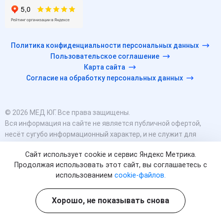
Политика конфиденциальности персональных данных
Пользовательское соглашение
Карта сайта
Согласие на обработку персональных данных
© 2026 МЕД ЮГ. Все права защищены.
Вся информация на сайте не является публичной офертой,
несёт сугубо информационный характер, и не служит для
постановки диагноза и назначения лечения.
Сайт использует cookie и сервис Яндекс Метрика.
Есть противопоказания, необходимо проконсультироваться с
Продолжая использовать этот сайт, вы соглашаетесь с
врачом. Консультационные услуги, оказываемые по телефону,
использованием
cookie-файлов.
мессенджерам и в соцсетях носят исключительно
информационный характер и не являются медицинскими
услугами.
Хорошо, не показывать снова
Оставаясь на сайте вы соглашаетесь на использование