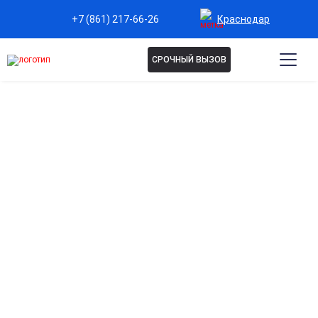
Краснодар
+7 (861) 217-66-26
СРОЧНЫЙ ВЫЗОВ
Капельница
общеукрепляющая в
Краснодаре
Полная поддержка организма
Насыщает тело витаминами и минералами, способствуя
общему улучшению здоровья и самочувствия.
Укрепление иммунитета
Помогает организму сопротивляться инфекциям и
быстрее восстанавливаться после болезней.
Восполнение дефицита питательных веществ
Компенсирует нехватку витаминов и микроэлементов,
поддерживая энергию и работоспособность.