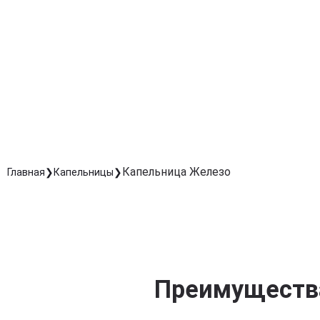
Усталость, слабость, головокружения проходят
быстрее благодаря нормализации уровня гемоглобин
Поддержка организма
Улучшение работы сердца, мозга и иммунной систем
за счёт восстановления кислородного обмена.
Безопасность и контроль
Процедура проводится специалистами с подбором
дозировки и мониторингом состояния пациента.
Капельница Железо
Главная
Капельницы
Преимущества