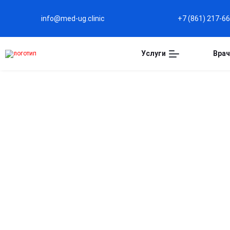
info@med-ug.clinic
+7 (861) 217-6
Услуги
Врач
Капельница Железо в
Краснодаре
Быстрое восполнение дефицита железа
Капельница доставляет микроэлемент напрямую в
кровь, минуя пищеварительный тракт.
Высокая эффективность
Усвоение железа в разы выше по сравнению с
таблетками и капсулами.
Снижение симптомов анемии