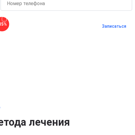
Согласен с
политикой о
15%
конфиденциальности
и на
обработку
Записаться
персональных данных
Длительность процедуры — 60 минут
о
етода лечения