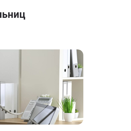
льниц