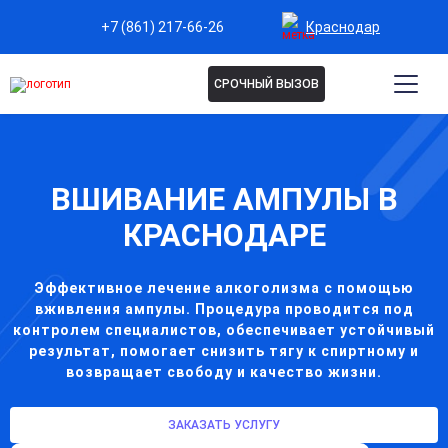
Краснодар
+7 (861) 217-66-26
СРОЧНЫЙ ВЫЗОВ
ВШИВАНИЕ АМПУЛЫ В
КРАСНОДАРЕ
Эффективное лечение алкоголизма с помощью
вживления ампулы. Процедура проводится под
контролем специалистов, обеспечивает устойчивый
результат, помогает снизить тягу к спиртному и
возвращает свободу и качество жизни.
ЗАКАЗАТЬ УСЛУГУ