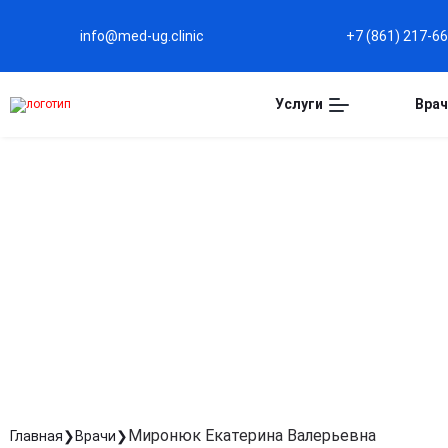
info@med-ug.clinic
+7 (861) 217-6
Услуги
Врач
МИРОНЮК ЕКАТЕРИН
Медсестра
Стаж: Стаж 35 лет
Миронюк Екатерина Валерьевна
Главная
Врачи