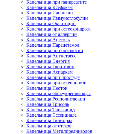
Капельница при панкреатите
Капельница Ксефокам
Капельница Панангин
Капельница Иммуноглобулин
Капельница Окситоцин
Капельница при остеохондрозе
Капельница от аллергии
Капельница Ацесоль
Капельница Парацетамол
Капельница при онкологии
Капельница Антистресс
Капельница Энергия
Капельница Глиатилин
Капельница Аспаркам
Капельница при простуде
Капельница при остеопорозе
Капельница Неотон
Капельница общеукрепляющая
Капельница Реополиглюкин
Капельница Трисоль
Капельница Тиоктацид
Капельница Эссенциале
Капельница Гинипрал
Капельница от отеков
Капельница Метилпреднизолон