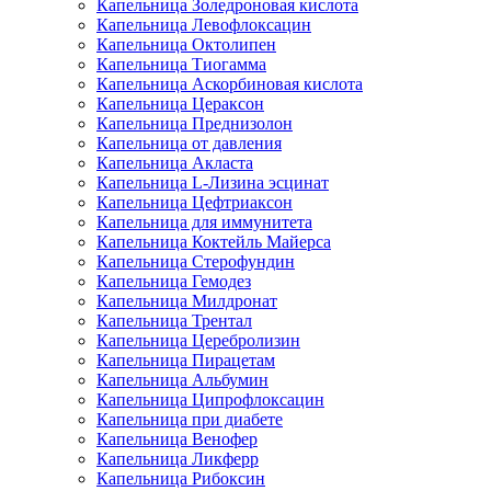
Капельница Золедроновая кислота
Капельница Левофлоксацин
Капельница Октолипен
Капельница Тиогамма
Капельница Аскорбиновая кислота
Капельница Цераксон
Капельница Преднизолон
Капельница от давления
Капельница Акласта
Капельница L-Лизина эсцинат
Капельница Цефтриаксон
Капельница для иммунитета
Капельница Коктейль Майерса
Капельница Стерофундин
Капельница Гемодез
Капельница Милдронат
Капельница Трентал
Капельница Церебролизин
Капельница Пирацетам
Капельница Альбумин
Капельница Ципрофлоксацин
Капельница при диабете
Капельница Венофер
Капельница Ликферр
Капельница Рибоксин