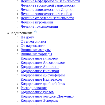
Лечение мефедроновой зависимости
Лечение героиновой зависимости
Лечение зависимости от Лирики
Лечение зависимости от спайса
Лечение от солевой зависимости
Лечение игромании
Лечение токсикомании
Кодирование
На дому
От алкоголизма
От наркомании
Вшивание ампулы
Вшивание торпеды
Кодирование гипнозом
Кодирование Алгоминалом
Кодирование Аквилонг
Кодирование Вивитрол
Кодирование Дисульфирам
Кодирование Налтрексон
Кодирование двойной блок
Раскодирование
Кодирование уколом
Кодирование методом Довженко
Кодирование Эспераль