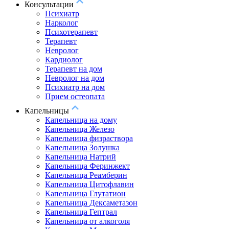
Консультации
Психиатр
Нарколог
Психотерапевт
Терапевт
Невролог
Кардиолог
Терапевт на дом
Невролог на дом
Психиатр на дом
Прием остеопата
Капельницы
Капельница на дому
Капельница Железо
Капельница физраствора
Капельница Золушка
Капельница Натрий
Капельница Феринжект
Капельница Реамберин
Капельница Цитофлавин
Капельница Глутатион
Капельница Дексаметазон
Капельница Гептрал
Капельница от алкоголя