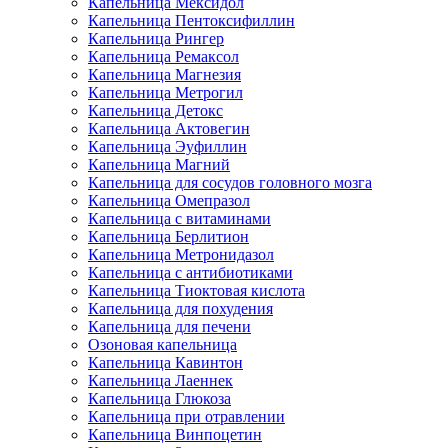
Капельница Мексидол
Капельница Пентоксифиллин
Капельница Рингер
Капельница Ремаксол
Капельница Магнезия
Капельница Метрогил
Капельница Детокс
Капельница Актовегин
Капельница Эуфиллин
Капельница Магний
Капельница для сосудов головного мозга
Капельница Омепразол
Капельница с витаминами
Капельница Берлитион
Капельница Метронидазол
Капельница с антибиотиками
Капельница Тиоктовая кислота
Капельница для похудения
Капельница для печени
Озоновая капельница
Капельница Кавинтон
Капельница Лаеннек
Капельница Глюкоза
Капельница при отравлении
Капельница Винпоцетин